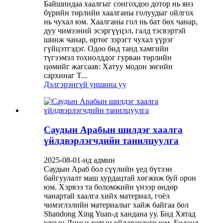
Байшиндаа хаалгыг сонгохдоо дотор нь янз
бүрийн төрлийн хаалганы голуудыг ойлгох
нь чухал юм. Хаалганы гол нь бат бөх чанар,
дуу чимээний эсэргүүцэл, галд тэсвэртэй
шинж чанар, өртөг зэрэгт чухал үүрэг
гүйцэтгэдэг. Одоо бид танд хамгийн
түгээмэл тохиолддог гурван төрлийн
цөмийг жагсаав: Хатуу модон зөгийн
сархинаг T...
Дэлгэрэнгүй уншина уу
Саудын Арабын шилдэг хаалга
үйлдвэрлэгчдийн танилцуулга
2025-08-01-нд админ
Саудын Араб бол сүүлийн үед бүтээн
байгуулалт маш хурдацтай хөгжиж буй орон
юм. Хэрвээ та боломжийн үнээр өндөр
чанартай хаалга хийх материал, гоёл
чимэглэлийн материалыг хайж байгаа бол
Shandong Xing Yuan-д хандана уу. Бид Хятад
улсын Линьи хотын үйлдвэрлэгч юм. Бидэнд