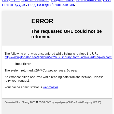
гантиг хуудас
,
галд тэсвэртэй чип хавтан
,