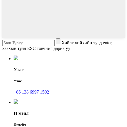
Хайлт хийхийн тулд enter,
хаахын тулд ESC товчийг дарна уу
Утас
Утас
+86 138 6997 1502
И-мэйл
И-мэйл