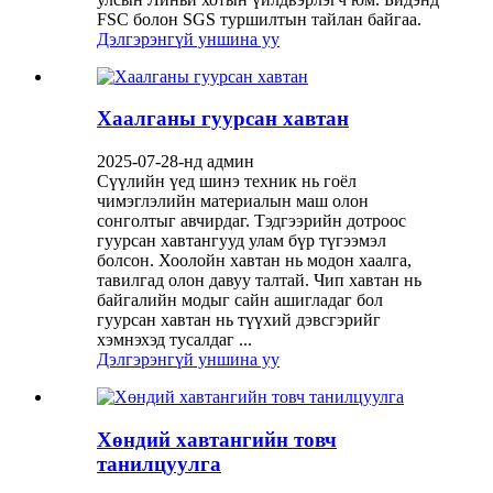
FSC болон SGS туршилтын тайлан байгаа.
Дэлгэрэнгүй уншина уу
Хаалганы гуурсан хавтан
2025-07-28-нд админ
Сүүлийн үед шинэ техник нь гоёл
чимэглэлийн материалын маш олон
сонголтыг авчирдаг. Тэдгээрийн дотроос
гуурсан хавтангууд улам бүр түгээмэл
болсон. Хоолойн хавтан нь модон хаалга,
тавилгад олон давуу талтай. Чип хавтан нь
байгалийн модыг сайн ашигладаг бол
гуурсан хавтан нь түүхий дэвсгэрийг
хэмнэхэд тусалдаг ...
Дэлгэрэнгүй уншина уу
Хөндий хавтангийн товч
танилцуулга