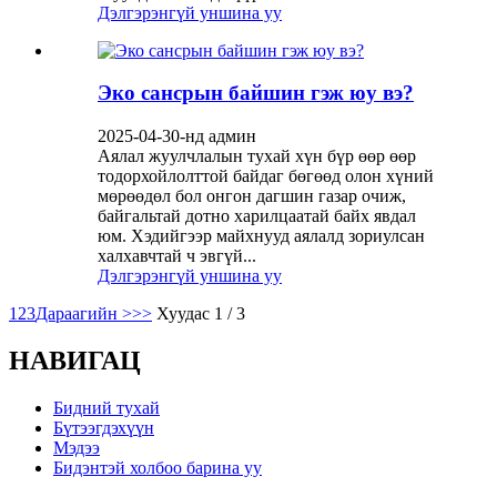
Дэлгэрэнгүй уншина уу
Эко сансрын байшин гэж юу вэ?
2025-04-30-нд админ
Аялал жуулчлалын тухай хүн бүр өөр өөр
тодорхойлолттой байдаг бөгөөд олон хүний ​​
мөрөөдөл бол онгон дагшин газар очиж,
байгальтай дотно харилцаатай байх явдал
юм. Хэдийгээр майхнууд аялалд зориулсан
халхавчтай ч эвгүй...
Дэлгэрэнгүй уншина уу
1
2
3
Дараагийн >
>>
Хуудас 1 / 3
НАВИГАЦ
Бидний тухай
Бүтээгдэхүүн
Мэдээ
Бидэнтэй холбоо барина уу