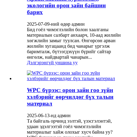
экологийн орон зайн байшин
барих
2025-07-09-ний өдөр админ
Бид гоёл чимэглэлийн болон хаалганы
материалын салбарт анхаарч, 10-аад жилийн
хөгжлийн замыг туулсан. Өнгөрсөн арван
жилийн хугацаанд бид чанарыг үргэлж
баримталж, бүтээгдэхүүн бүрийг сайтар
өнгөлж, найдвартай чанарын...
Дэлгэрэнгүй уншина уу
WPC бүрээс: орон зайн гоо зүйн
хэлбэрийг өөрчилдөг бүх талын
материал
2025-06-13-нд админ
Та байгаль орчинд ээлтэй, үзэсгэлэнтэй,
удаан эдэлгээтэй гоёл чимэглэлийн
материалыг хайж олохыг хүсч байна уу?