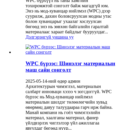
WPC бүрхүүл нь таны хамгийн
тохиромжтой сонголт байж магадгүй юм.
Энэ нь мод-хуванцар нийлмэл (WPC) дээр
суурилж, дахин боловсруулсан модны утас
болон хуванцарыг ухаалаг хослуулсан
бөгөөд энэ нь зөвхөн байгалийн гаралтай
материалаас хараат байдлыг бууруулдаг...
Дэлгэрэнгүй уншина уу
WPC бүрээс: Шинэлэг материалын
маш сайн сонголт
2025-05-14-ний өдөр админ
Архитектурын чимэглэл, материалын
салбарт инноваци хэзээ ч зогсдоггүй. WPC
бүрээс нь Мод-хуванцар нийлмэл
материалын шилдэг төлөөлөгчийн хувьд
өвөрмөц давуу талуудаараа гарч ирж байна.
Манай компани нь гоёл чимэглэлийн
материал, хаалганы материал, фанер
үйлдвэрлэх чиглэлээр үйл ажиллагаа
явуулдаг бөгөөд нүүр...