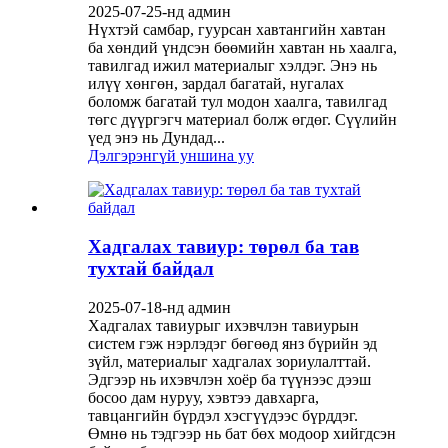
2025-07-25-нд админ
Нүхтэй самбар, гуурсан хавтангийн хавтан
ба хөндий үндсэн бөөмийн хавтан нь хаалга,
тавилгад ижил материалыг хэлдэг. Энэ нь
илүү хөнгөн, зардал багатай, нугалах
боломж багатай тул модон хаалга, тавилгад
төгс дүүргэгч материал болж өгдөг. Сүүлийн
үед энэ нь Дундад...
Дэлгэрэнгүй уншина уу
Хадгалах тавиур: төрөл ба тав
тухтай байдал
2025-07-18-нд админ
Хадгалах тавиурыг ихэвчлэн тавиурын
систем гэж нэрлэдэг бөгөөд янз бүрийн эд
зүйл, материалыг хадгалах зориулалттай.
Эдгээр нь ихэвчлэн хоёр ба түүнээс дээш
босоо дам нуруу, хэвтээ давхарга,
тавцангийн бүрдэл хэсгүүдээс бүрддэг.
Өмнө нь тэдгээр нь бат бөх модоор хийгдсэн