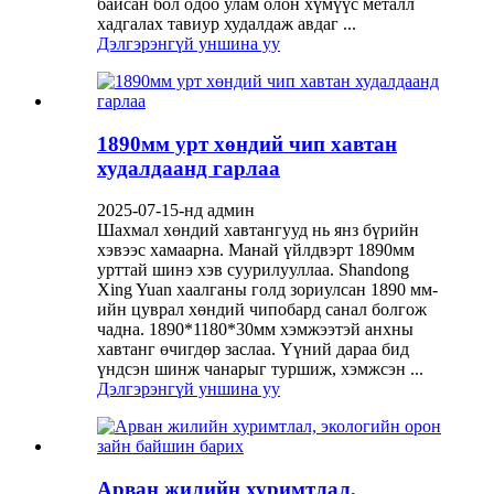
байсан бол одоо улам олон хүмүүс металл
хадгалах тавиур худалдаж авдаг ...
Дэлгэрэнгүй уншина уу
1890мм урт хөндий чип хавтан
худалдаанд гарлаа
2025-07-15-нд админ
Шахмал хөндий хавтангууд нь янз бүрийн
хэвээс хамаарна. Манай үйлдвэрт 1890мм
урттай шинэ хэв суурилууллаа. Shandong
Xing Yuan хаалганы голд зориулсан 1890 мм-
ийн цуврал хөндий чипобард санал болгож
чадна. 1890*1180*30мм хэмжээтэй анхны
хавтанг өчигдөр заслаа. Үүний дараа бид
үндсэн шинж чанарыг туршиж, хэмжсэн ...
Дэлгэрэнгүй уншина уу
Арван жилийн хуримтлал,