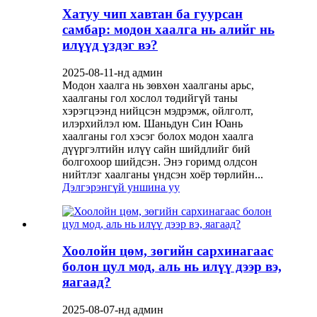
Хатуу чип хавтан ба гуурсан
самбар: модон хаалга нь алийг нь
илүүд үздэг вэ?
2025-08-11-нд админ
Модон хаалга нь зөвхөн хаалганы арьс,
хаалганы гол хослол төдийгүй таны
хэрэгцээнд нийцсэн мэдрэмж, ойлголт,
илэрхийлэл юм. Шаньдун Син Юань
хаалганы гол хэсэг болох модон хаалга
дүүргэлтийн илүү сайн шийдлийг бий
болгохоор шийдсэн. Энэ горимд олдсон
нийтлэг хаалганы үндсэн хоёр төрлийн...
Дэлгэрэнгүй уншина уу
Хоолойн цөм, зөгийн сархинагаас
болон цул мод, аль нь илүү дээр вэ,
яагаад?
2025-08-07-нд админ