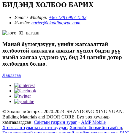
БИДЭНД ХОЛБОО БАРИХ
Утас / Whatapp:
+86 138 6997 1502
И-мэйл:
carter@claddingwpc.com
Манай бүтээгдэхүүн, үнийн жагсаалттай
холбоотой лавлагаа авахыг хүсвэл бидэн рүү
имэйл хаягаа үлдээнэ үү, бид 24 цагийн дотор
холбогдох болно.
Лавлагаа
© Зохиогчийн эрх - 2020-2023 :SHANDONG XING YUAN-
Building Materials and DOOR CORE. Бүх эрх хуулиар
хамгаалагдсан.
Сайтын газрын зураг
-
AMP Mobile
Хэт ягаан туяаны гантиг хуудас
,
Хоолойн бөөмийн самбар
,
Галд тэсвэртэй чип хавтан
,
хөндий самбар хаалганы гол
,
PVC