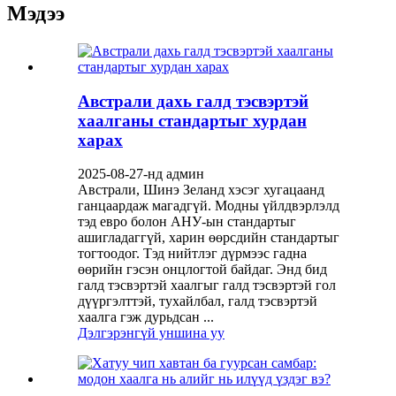
Мэдээ
Австрали дахь галд тэсвэртэй
хаалганы стандартыг хурдан
харах
2025-08-27-нд админ
Австрали, Шинэ Зеланд хэсэг хугацаанд
ганцаардаж магадгүй. Модны үйлдвэрлэлд
тэд евро болон АНУ-ын стандартыг
ашигладаггүй, харин өөрсдийн стандартыг
тогтоодог. Тэд нийтлэг дүрмээс гадна
өөрийн гэсэн онцлогтой байдаг. Энд бид
галд тэсвэртэй хаалгыг галд тэсвэртэй гол
дүүргэлттэй, тухайлбал, галд тэсвэртэй
хаалга гэж дурьдсан ...
Дэлгэрэнгүй уншина уу