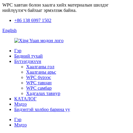
WPC хавтан болон хаалга хийх материалын шилдэг
нийлүүлэгч байхыг эрмэлзэж байна.
+86 138 6997 1502
English
Гэр
Бидний тухай
Бүтээгдэхүүн
Хаалганы гол
Хаалганы арьс
WPC бүрээс
WPC тавцан
WPC самбар
Хадгалах тавиур
КАТАЛОГ
Мэдээ
Бидэнтэй холбоо барина уу
Гэр
Мэдээ