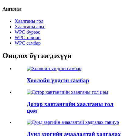
Ангилал
Хаалганы гол
Хаалганы арьс
WPC бүрээс
WPC тавцан
WPC самбар
Онцлох бүтээгдэхүүн
Хоолойн үндсэн самбар
Дотор хавтангийн хаалганы гол
цөм
Дунд зэргийн ачаалалтай хадгалах