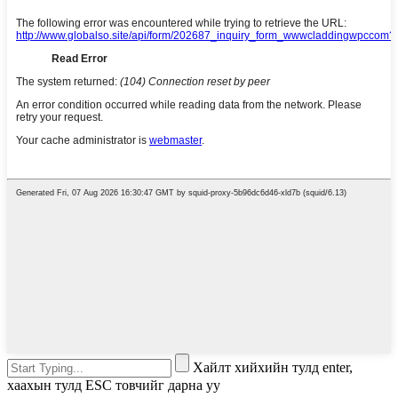
Хайлт хийхийн тулд enter,
хаахын тулд ESC товчийг дарна уу