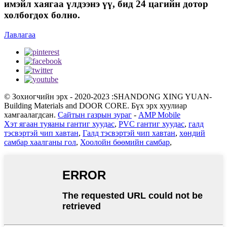
имэйл хаягаа үлдээнэ үү, бид 24 цагийн дотор
холбогдох болно.
Лавлагаа
© Зохиогчийн эрх - 2020-2023 :SHANDONG XING YUAN-
Building Materials and DOOR CORE. Бүх эрх хуулиар
хамгаалагдсан.
Сайтын газрын зураг
-
AMP Mobile
Хэт ягаан туяаны гантиг хуудас
,
PVC гантиг хуудас
,
галд
тэсвэртэй чип хавтан
,
Галд тэсвэртэй чип хавтан
,
хөндий
самбар хаалганы гол
,
Хоолойн бөөмийн самбар
,