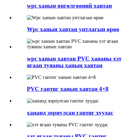
wpc ханын өнгөлгөөний хавтан
Wpc ханын хавтан унтлагын өрөө
wpc ханын хавтан PVC хананы хэт
ягаан туяаны ханын хавтан
PVC гантиг ханын хавтан 4×8
хананд зориулсан гантиг хуудас
хэт ягаан туяаны PVC гантиг