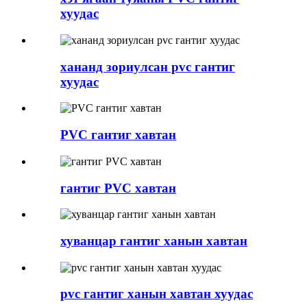
хуудас
хананд зориулсан pvc гантиг
хуудас
PVC гантиг хавтан
гантиг PVC хавтан
хуванцар гантиг ханын хавтан
pvc гантиг ханын хавтан хуудас