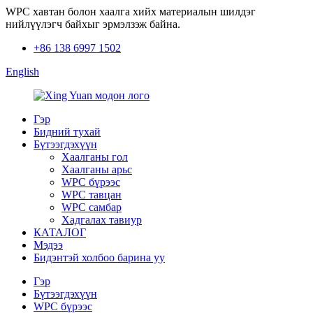
WPC хавтан болон хаалга хийх материалын шилдэг
нийлүүлэгч байхыг эрмэлзэж байна.
+86 138 6997 1502
English
Гэр
Бидний тухай
Бүтээгдэхүүн
Хаалганы гол
Хаалганы арьс
WPC бүрээс
WPC тавцан
WPC самбар
Хадгалах тавиур
КАТАЛОГ
Мэдээ
Бидэнтэй холбоо барина уу
Гэр
Бүтээгдэхүүн
WPC бүрээс