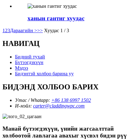
ханын гантиг хуудас
1
2
3
Дараагийн >
>>
Хуудас 1 / 3
НАВИГАЦ
Бидний тухай
Бүтээгдэхүүн
Мэдээ
Бидэнтэй холбоо барина уу
БИДЭНД ХОЛБОО БАРИХ
Утас / Whatapp:
+86 138 6997 1502
И-мэйл:
carter@claddingwpc.com
Манай бүтээгдэхүүн, үнийн жагсаалттай
холбоотой лавлагаа авахыг хүсвэл бидэн рүү