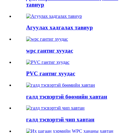
тавиур
Агуулах хадгалах тавиур
wpc гантиг хуудас
PVC гантиг хуудас
галд тэсвэртэй бөөмийн хавтан
галд тэсвэртэй чип хавтан