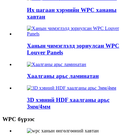
Их цагаан хэрмийн WPC хананы
хавтан
Ханын чимэглэлд зориулсан WPC
Louver Panels
Хаалганы арьс ламинатан
3D хэвний HDF хаалганы арьс
3мм/4мм
WPC бүрээс