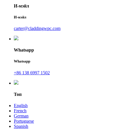
И-мэйл
И-мэйл
carter@claddingwpc.com
Whatsapp
Whatsapp
+86 138 6997 1502
Топ
English
French
German
Portuguese
Spanish