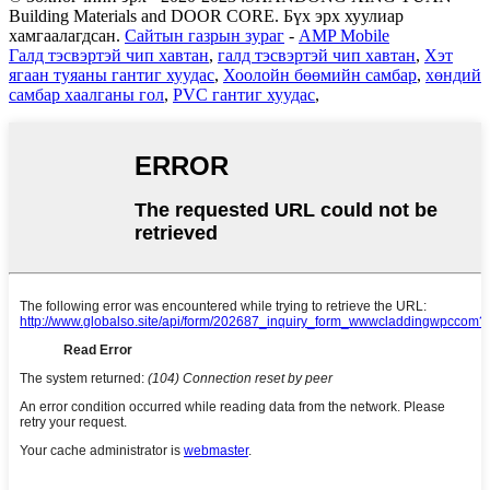
Building Materials and DOOR CORE. Бүх эрх хуулиар
хамгаалагдсан.
Сайтын газрын зураг
-
AMP Mobile
Галд тэсвэртэй чип хавтан
,
галд тэсвэртэй чип хавтан
,
Хэт
ягаан туяаны гантиг хуудас
,
Хоолойн бөөмийн самбар
,
хөндий
самбар хаалганы гол
,
PVC гантиг хуудас
,