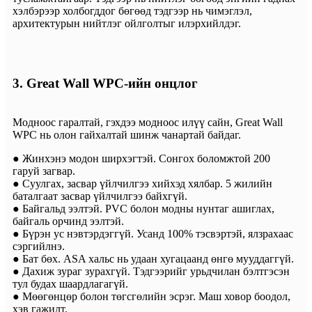
хэлбэрээр холбогддог бөгөөд тэдгээр нь чимэглэл,
архитектурын нийтлэг ойлголтыг илэрхийлдэг.
3. Great Wall WPC-ийн онцлог
Модноос гаралтай, гэхдээ модноос илүү сайн, Great Wall
WPC нь олон гайхалтай шинж чанартай байдаг.
● Жинхэнэ модон ширхэгтэй. Сонгох боломжтой 200
гаруй загвар.
● Суулгах, засвар үйлчилгээ хийхэд хялбар. 5 жилийн
баталгаат засвар үйлчилгээ байхгүй.
● Байгальд ээлтэй. PVC болон модны нунтаг ашиглах,
байгаль орчинд ээлтэй.
● Бүрэн ус нэвтэрдэггүй. Усанд 100% тэсвэртэй, ялзрахаас
сэргийлнэ.
● Бат бөх. ASA хальс нь удаан хугацаанд өнгө мууддаггүй.
● Дахиж зураг зурахгүй. Тэдгээрийг урьдчилан бэлтгэсэн
тул будах шаардлагагүй.
● Мөөгөнцөр болон төгсгөлийн эсрэг. Маш ховор боодол,
хэв гажилт.