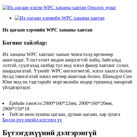
Их цагаан хэрмийн WPC хананы хавтан
Богино тайлбар:
Их хананы WPC хавтанг ханын чимэглэлд өргөнөөр
ашигладаг. Үзэсгэлэнт модон ширхэгтэй хийц, байгальд
ээлтэй, суулгахад хялбар тул мод эсвэл фанер хавтанг солих
шаардлагатай. Үүнийг WPC өнгөлгөөтэй, эсвэл хаалга болон
бусад тавилгатай ижил өнгөөр ​​ашиглаж болно. Шаньдун Син
Юан мод нь тэдгээрийг мэргэжлийн өндөр түвшинд чанартай
үйлдвэрлэдэг.
Ердийн хэмжээ:
2900*160*22мм, 2900*160*20мм,
2900*150*18
Үндсэн өнгө:
хушны цагаан, дулаан цагаан, хар хушга
Бидэн рүү имэйл илгээнэ үү
Бүтээгдэхүүний дэлгэрэнгүй