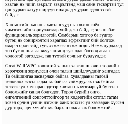
хавтан нь чийг, зэврэлт, зэврэлтэнд маш сайн тэсвэртэй тул
цаг уурын хатуу ширүүн нөхцөлд ч удаан эдэлгээтэй
байдаг.
Хавтангийн хананы хавтангууд нь зөвхөн гоёл
чимэглэлийн зориулалтаар хийгдсэн байдаг; энэ нь бас
функциональ зорилготой. Самбарын хотгор ба гүдгэр
бүтэц нь сонирхолтой харагдах эффектийг бий болгож,
ямар ч орон зайд гүн, хэмжээс нэмж өгдөг. Нэмж дурдахад
энэ бүтэц нь агааржуулалтанд тусалдаг бөгөөд агаар
чөлөөтэй эргэлдэж, тав тухтай орчныг бүрдүүлдэг.
Great Wall WPC ховилтой ханын хавтан нь олон төрлийн
хэрэглээнд зориулсан олон талын шийдлүүдийг хангадаг.
Та байшингаа засварлаж байгаа, худалдааны талбай
төлөвлөх эсвэл гадаа талбайгаа сайжруулах гэж байгаа
эсэхээс үл хамааран эдгээр хавтан нь хязгааргүй бүтээлч
боломжийг санал болгодог. Төрөл бүрийн өнгө,
өнгөлгөөний сонголттойгоор та хөдөөгийн сэтгэл татам
эсвэл орчин үеийн дэгжин байх эсэхээс үл хамааран хүссэн
дүр төрх, эрч хүчийг хялбархан олж авах боломжтой.