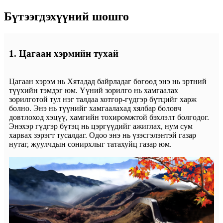
Бүтээгдэхүүний шошго
1. Цагаан хэрмийн тухай
Цагаан хэрэм нь Хятадад байрладаг бөгөөд энэ нь эртний
түүхийн тэмдэг юм. Үүний зорилго нь хамгаалах
зорилготой тул нэг талдаа хотгор-гүдгэр бүтцийг харж
болно. Энэ нь түүнийг хамгаалахад хялбар боловч
довтлоход хэцүү, хамгийн тохиромжтой бэхлэлт болгодог.
Энэхэр гүдгэр бүтэц нь цэргүүдийг ажиглах, нум сум
харвах зэрэгт тусалдаг. Одоо энэ нь үзэсгэлэнтэй газар
нутаг, жуулчдын сонирхлыг татахуйц газар юм.