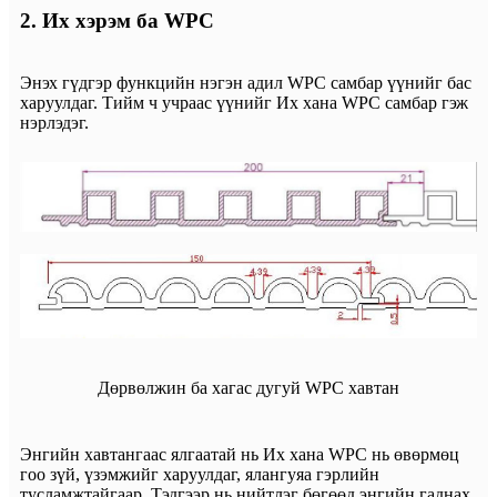
2. Их хэрэм ба WPC
Энэх гүдгэр функцийн нэгэн адил WPC самбар үүнийг бас
харуулдаг. Тийм ч учраас үүнийг Их хана WPC самбар гэж
нэрлэдэг.
Дөрвөлжин ба хагас дугуй WPC хавтан
Энгийн хавтангаас ялгаатай нь Их хана WPC нь өвөрмөц
гоо зүй, үзэмжийг харуулдаг, ялангуяа гэрлийн
тусламжтайгаар. Тэдгээр нь нийтлэг бөгөөд энгийн гаднах