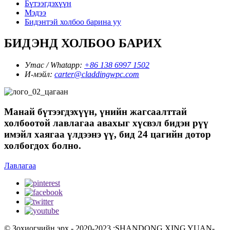
Бүтээгдэхүүн
Мэдээ
Бидэнтэй холбоо барина уу
БИДЭНД ХОЛБОО БАРИХ
Утас / Whatapp:
+86 138 6997 1502
И-мэйл:
carter@claddingwpc.com
Манай бүтээгдэхүүн, үнийн жагсаалттай
холбоотой лавлагаа авахыг хүсвэл бидэн рүү
имэйл хаягаа үлдээнэ үү, бид 24 цагийн дотор
холбогдох болно.
Лавлагаа
© Зохиогчийн эрх - 2020-2023 :SHANDONG XING YUAN-