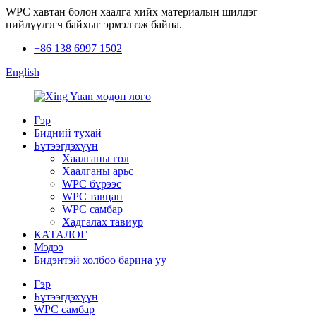
WPC хавтан болон хаалга хийх материалын шилдэг
нийлүүлэгч байхыг эрмэлзэж байна.
+86 138 6997 1502
English
Гэр
Бидний тухай
Бүтээгдэхүүн
Хаалганы гол
Хаалганы арьс
WPC бүрээс
WPC тавцан
WPC самбар
Хадгалах тавиур
КАТАЛОГ
Мэдээ
Бидэнтэй холбоо барина уу
Гэр
Бүтээгдэхүүн
WPC самбар