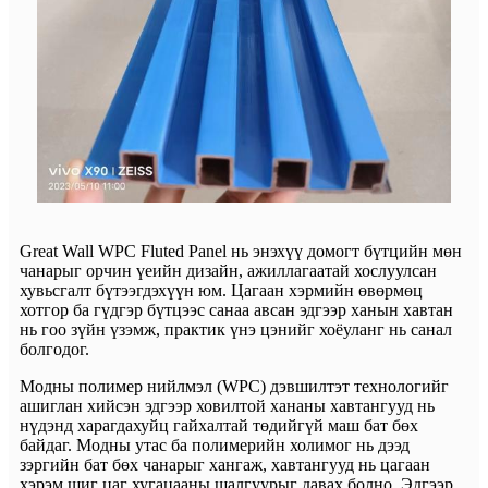
Great Wall WPC Fluted Panel нь энэхүү домогт бүтцийн мөн
чанарыг орчин үеийн дизайн, ажиллагаатай хослуулсан
хувьсгалт бүтээгдэхүүн юм. Цагаан хэрмийн өвөрмөц
хотгор ба гүдгэр бүтцээс санаа авсан эдгээр ханын хавтан
нь гоо зүйн үзэмж, практик үнэ цэнийг хоёуланг нь санал
болгодог.
Модны полимер нийлмэл (WPC) дэвшилтэт технологийг
ашиглан хийсэн эдгээр ховилтой хананы хавтангууд нь
нүдэнд харагдахуйц гайхалтай төдийгүй маш бат бөх
байдаг. Модны утас ба полимерийн холимог нь дээд
зэргийн бат бөх чанарыг хангаж, хавтангууд нь цагаан
хэрэм шиг цаг хугацааны шалгуурыг давах болно. Эдгээр