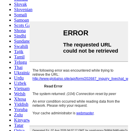
Slovak
Slovenian
Somali
Samoan
Scots Gaelic
Shona
Sindhi
Sundanese
Swahili
Tajik
Tamil
Telugu
Thai
Ukrainian
Urdu
Uzbek
Vietnamese
Welsh
Xhosa
Yiddish
Yoruba
Zulu
Kinyarwanda
Tatar
Oriya