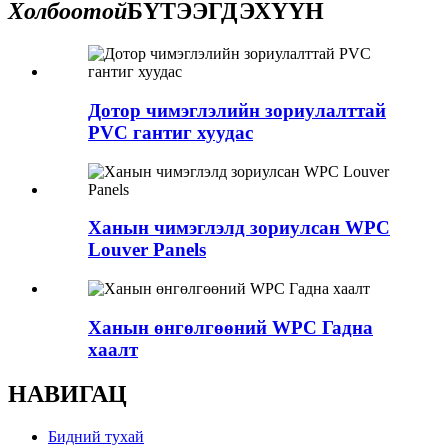
Холбоотой
БҮТЭЭГДЭХҮҮН
Дотор чимэглэлийн зориулалттай
PVC гантиг хуудас
Ханын чимэглэлд зориулсан WPC
Louver Panels
Ханын өнгөлгөөний WPC Гадна
хаалт
НАВИГАЦ
Бидний тухай