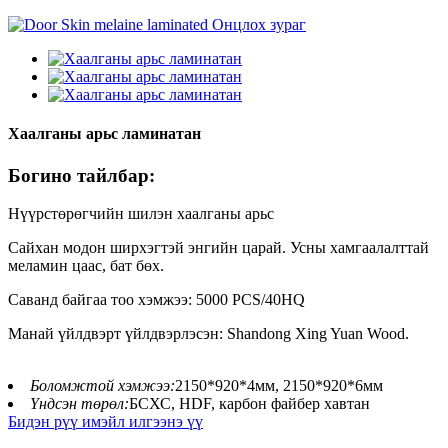
Хаалганы арьс ламинатан
Богино тайлбар:
Нүүрстөрөгчийн шилэн хаалганы арьс
Сайхан модон ширхэгтэй энгийн царай. Усны хамгаалалттай
меламин цаас, бат бөх.
Саванд байгаа тоо хэмжээ: 5000 PCS/40HQ
Манай үйлдвэрт үйлдвэрлэсэн: Shandong Xing Yuan Wood.
Боломжтой хэмжээ:
2150*920*4мм, 2150*920*6мм
Үндсэн төрөл:
БСХС, HDF, карбон файбер хавтан
Бидэн рүү имэйл илгээнэ үү