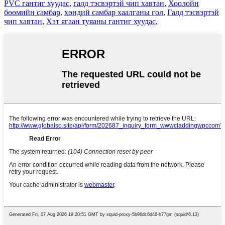
PVC гантиг хуудас
,
галд тэсвэртэй чип хавтан
,
Хоолойн
бөөмийн самбар
,
хөндий самбар хаалганы гол
,
Галд тэсвэртэй
чип хавтан
,
Хэт ягаан туяаны гантиг хуудас
,