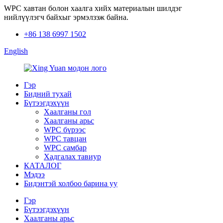
WPC хавтан болон хаалга хийх материалын шилдэг
нийлүүлэгч байхыг эрмэлзэж байна.
+86 138 6997 1502
English
Гэр
Бидний тухай
Бүтээгдэхүүн
Хаалганы гол
Хаалганы арьс
WPC бүрээс
WPC тавцан
WPC самбар
Хадгалах тавиур
КАТАЛОГ
Мэдээ
Бидэнтэй холбоо барина уу
Гэр
Бүтээгдэхүүн
Хаалганы арьс