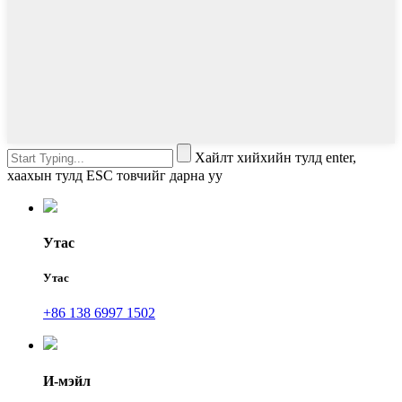
Хайлт хийхийн тулд enter,
хаахын тулд ESC товчийг дарна уу
Утас
Утас
+86 138 6997 1502
И-мэйл