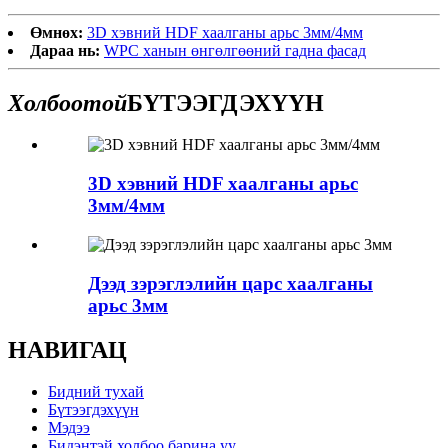
Өмнөх:
3D хэвний HDF хаалганы арьс 3мм/4мм
Дараа нь:
WPC ханын өнгөлгөөний гадна фасад
Холбоотой
БҮТЭЭГДЭХҮҮН
3D хэвний HDF хаалганы арьс
3мм/4мм
Дээд зэрэглэлийн царс хаалганы
арьс 3мм
НАВИГАЦ
Бидний тухай
Бүтээгдэхүүн
Мэдээ
Бидэнтэй холбоо барина уу