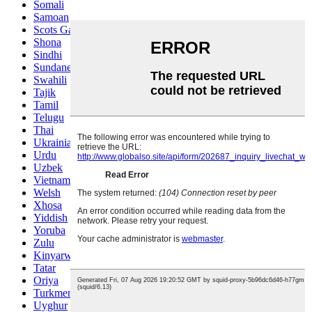
Somali
Samoan
Scots Gaelic
Shona
Sindhi
Sundanese
Swahili
Tajik
Tamil
Telugu
Thai
Ukrainian
Urdu
Uzbek
Vietnamese
Welsh
Xhosa
Yiddish
Yoruba
Zulu
Kinyarwanda
Tatar
Oriya
Turkmen
Uyghur