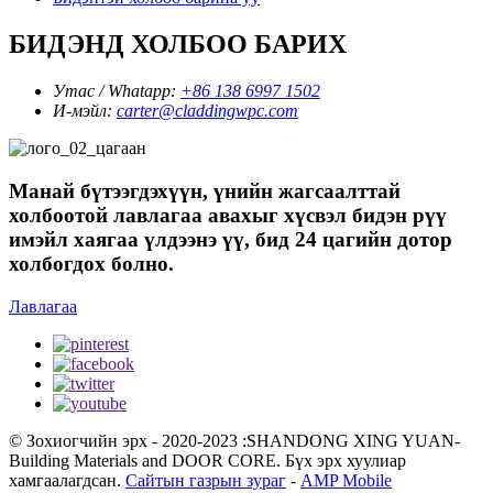
БИДЭНД ХОЛБОО БАРИХ
Утас / Whatapp:
+86 138 6997 1502
И-мэйл:
carter@claddingwpc.com
Манай бүтээгдэхүүн, үнийн жагсаалттай
холбоотой лавлагаа авахыг хүсвэл бидэн рүү
имэйл хаягаа үлдээнэ үү, бид 24 цагийн дотор
холбогдох болно.
Лавлагаа
© Зохиогчийн эрх - 2020-2023 :SHANDONG XING YUAN-
Building Materials and DOOR CORE. Бүх эрх хуулиар
хамгаалагдсан.
Сайтын газрын зураг
-
AMP Mobile