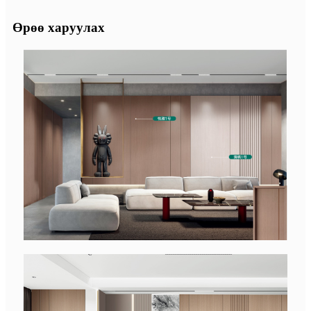
Өрөө харуулах