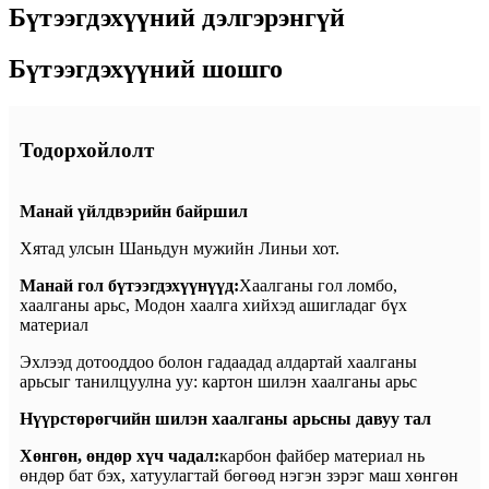
Бүтээгдэхүүний дэлгэрэнгүй
Бүтээгдэхүүний шошго
Тодорхойлолт
Манай үйлдвэрийн байршил
Хятад улсын Шаньдун мужийн Линьи хот.
Манай гол бүтээгдэхүүнүүд:
Хаалганы гол ломбо,
хаалганы арьс, Модон хаалга хийхэд ашигладаг бүх
материал
Эхлээд дотооддоо болон гадаадад алдартай хаалганы
арьсыг танилцуулна уу: картон шилэн хаалганы арьс
Нүүрстөрөгчийн шилэн хаалганы арьсны давуу тал
Хөнгөн, өндөр хүч чадал:
карбон файбер материал нь
өндөр бат бэх, хатуулагтай бөгөөд нэгэн зэрэг маш хөнгөн