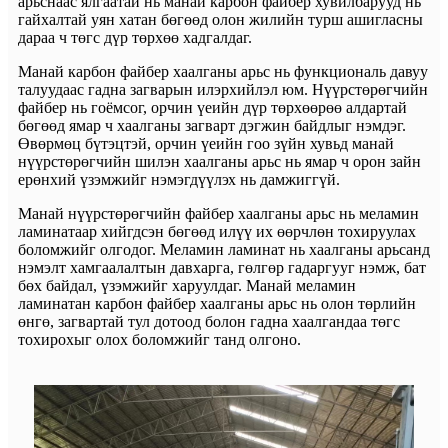
арьснаас ялгаатай нь манай карбон файбер хувилбарууд нь
гайхалтай уян хатан бөгөөд олон жилийн турш ашигласны
дараа ч төгс дүр төрхөө хадгалдаг.
Манай карбон файбер хаалганы арьс нь функциональ давуу
талуудаас гадна загварын илэрхийлэл юм. Нүүрстөрөгчийн
файбер нь гоёмсог, орчин үеийн дүр төрхөөрөө алдартай
бөгөөд ямар ч хаалганы загварт дэгжин байдлыг нэмдэг.
Өвөрмөц бүтэцтэй, орчин үеийн гоо зүйн хувьд манай
нүүрстөрөгчийн шилэн хаалганы арьс нь ямар ч орон зайн
ерөнхий үзэмжийг нэмэгдүүлэх нь дамжиггүй.
Манай нүүрстөрөгчийн файбер хаалганы арьс нь меламин
ламинатаар хийгдсэн бөгөөд илүү их өөрчлөн тохируулах
боломжийг олгодог. Меламин ламинат нь хаалганы арьсанд
нэмэлт хамгаалалтын давхарга, гөлгөр гадаргууг нэмж, бат
бөх байдал, үзэмжийг харуулдаг. Манай меламин
ламинатан карбон файбер хаалганы арьс нь олон төрлийн
өнгө, загвартай тул дотоод болон гадна хаалгандаа төгс
тохирохыг олох боломжийг танд олгоно.