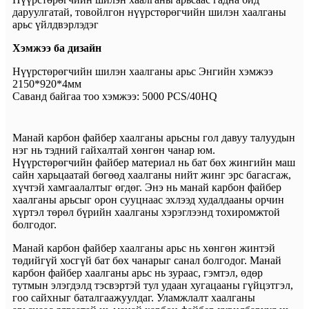
даруулгатай, товойлгон нүүрстөрөгчийн шилэн хаалганы
арьс үйлдвэрлэдэг
Хэмжээ ба дизайн
Нүүрстөрөгчийн шилэн хаалганы арьс Энгийн хэмжээ
2150*920*4мм
Саванд байгаа тоо хэмжээ: 5000 PCS/40HQ
Манай карбон файбер хаалганы арьсны гол давуу талуудын
нэг нь тэдний гайхалтай хөнгөн чанар юм.
Нүүрстөрөгчийн файбер материал нь бат бөх жингийн маш
сайн харьцаатай бөгөөд хаалганы нийт жинг эрс багасгаж,
хүчтэй хамгаалалтыг өгдөг. Энэ нь манай карбон файбер
хаалганы арьсыг орон сууцнаас эхлээд худалдааны орчин
хүртэл төрөл бүрийн хаалганы хэрэглээнд тохиромжтой
болгодог.
Манай карбон файбер хаалганы арьс нь хөнгөн жинтэй
төдийгүй хосгүй бат бөх чанарыг санал болгодог. Манай
карбон файбер хаалганы арьс нь зураас, гэмтэл, өдөр
тутмын элэгдэлд тэсвэртэй тул удаан хугацааны гүйцэтгэл,
гоо сайхныг баталгаажуулдаг. Уламжлалт хаалганы