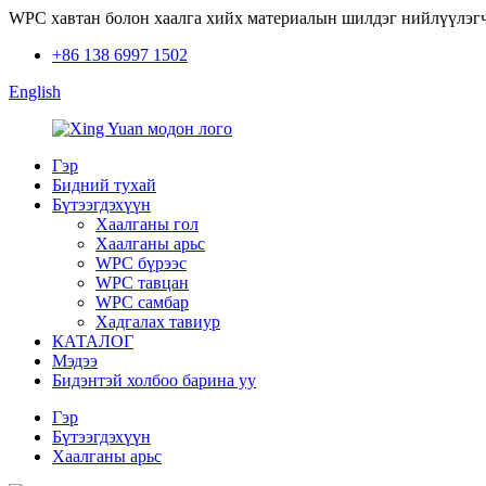
WPC хавтан болон хаалга хийх материалын шилдэг нийлүүлэгч
+86 138 6997 1502
English
Гэр
Бидний тухай
Бүтээгдэхүүн
Хаалганы гол
Хаалганы арьс
WPC бүрээс
WPC тавцан
WPC самбар
Хадгалах тавиур
КАТАЛОГ
Мэдээ
Бидэнтэй холбоо барина уу
Гэр
Бүтээгдэхүүн
Хаалганы арьс