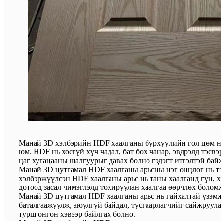
Манай 3D хэлбэрийн HDF хаалганы бүрхүүлийн гол цөм нь 
юм. HDF нь хосгүй хүч чадал, бат бөх чанар, эвдрэлд тэс
цаг хугацааны шалгуурыг давах болно гэдэгт итгэлтэй бай
Манай 3D цутгамал HDF хаалганы арьсны нэг онцлог нь тэ
хэлбэржүүлсэн HDF хаалганы арьс нь таны хаалганд гүн, х
дотоод засал чимэглэлд тохируулан хаалгаа өөрчлөх болом
Манай 3D цутгамал HDF хаалганы арьс нь гайхалтай үзэмжи
баталгаажуулж, аюулгүй байдал, тусгаарлагчийг сайжруула
турш онгон хэвээр байлгах болно.