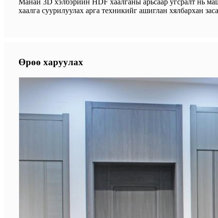
Манай 3D хэлбэрийн HDF хаалганы арьсаар угсралт нь маш 
хаалга суурилуулах арга техникийг ашиглан хялбархан зас
Өрөө харуулах