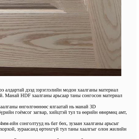
э алдартай дээд зэрэглэлийн модон хаалганы материал
той. Манай HDF хаалганы арьсаар таны сонгосон материал
аалганы өнгөлгөөнөөс ялгаатай нь манай 3D
үрийн гоёмсог загвар, хийцтэй тул та өөрийн өвөрмөц амт,
мм-ийн сонголтууд нь бат бөх, зузаан хаалганы арьсыг
хорхой, зураасанд өртөхгүй тул таны хаалгыг олон жилийн