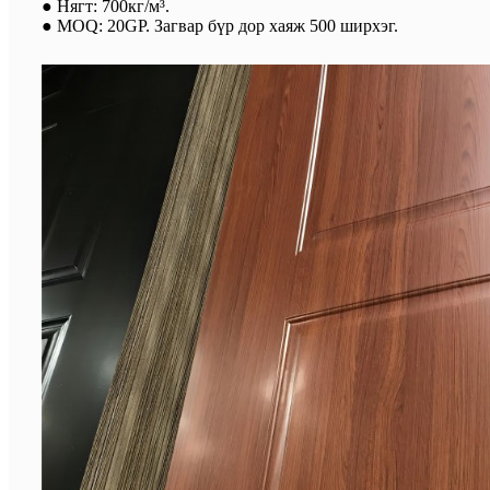
● Нягт: 700кг/м³.
● MOQ: 20GP. Загвар бүр дор хаяж 500 ширхэг.