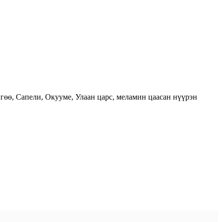
гөө, Сапели, Окууме, Улаан царс, меламин цаасан нүүрэн