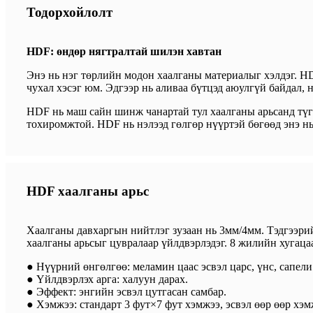
Тодорхойлолт
HDF: өндөр нягтралтай шилэн хавтан
Энэ нь нэг төрлийн модон хаалганы материалыг хэлдэг. HD
чухал хэсэг юм. Эдгээр нь аливаа бүтцэд аюулгүй байдал, 
HDF нь маш сайн шинж чанартай тул хаалганы арьсанд түгэ
тохиромжтой. HDF нь нэлээд гөлгөр нүүртэй бөгөөд энэ н
HDF хаалганы арьс
Хаалганы давхаргын нийтлэг зузаан нь 3мм/4мм. Тэдгээрийг
хаалганы арьсыг цувралаар үйлдвэрлэдэг. 8 жилийн хугаца
● Нүүрний өнгөлгөө: меламин цаас эсвэл царс, үнс, сапели
● Үйлдвэрлэх арга: халуун дарах.
● Эффект: энгийн эсвэл цутгасан самбар.
● Хэмжээ: стандарт 3 фут×7 фут хэмжээ, эсвэл өөр өөр хэм