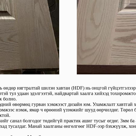
өндөр нягтралтай шилэн хавтан (HDF) нь онцгой гүйцэтгэлээрэ
вэртэй тул удаан эдэлгээтэй, найдвартай хаалга хийхэд тохиромж
ж болно.
дний өвөрмөц гурван хэмжээст дизайн юм. Уламжлалт хавтгай х
эмжээс нэмж, ямар ч өрөөний үзэмжийг шууд өөрчилдөг. Төрөл б
жтой.
йг санал болгодог төдийгүй практик ашиг тусыг өгдөг. 3мм ба 4
хад тусалдаг. Манай хаалганы өнгөлгөөг HDF-ээр бэхжүүлж, хон