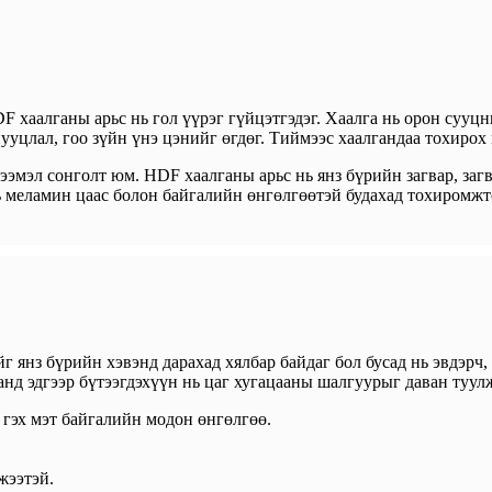
F хаалганы арьс нь гол үүрэг гүйцэтгэдэг. Хаалга нь орон суу
нууцлал, гоо зүйн үнэ цэнийг өгдөг. Тиймээс хаалгандаа тохирох
эмэл сонголт юм. HDF хаалганы арьс нь янз бүрийн загвар, загв
ь меламин цаас болон байгалийн өнгөлгөөтэй будахад тохиромжт
 янз бүрийн хэвэнд дарахад хялбар байдаг бол бусад нь эвдэрч,
анд эдгээр бүтээгдэхүүн нь цаг хугацааны шалгуурыг даван туул
 гэх мэт байгалийн модон өнгөлгөө.
жээтэй.