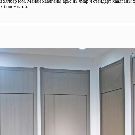
хялбар юм. Манай хаалганы арьс нь ямар ч стандарт хаалганы х
ах боломжтой.