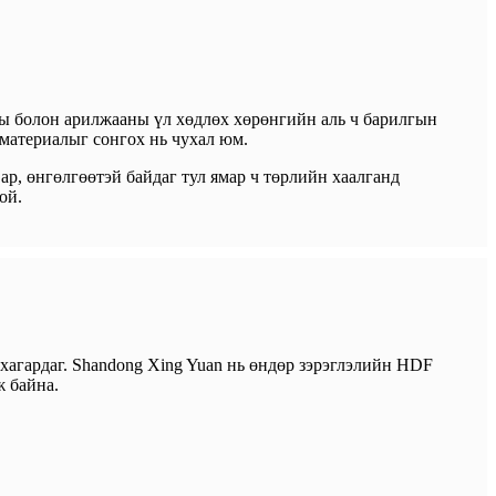
цны болон арилжааны үл хөдлөх хөрөнгийн аль ч барилгын
 материалыг сонгох нь чухал юм.
ар, өнгөлгөөтэй байдаг тул ямар ч төрлийн хаалганд
ой.
 хагардаг. Shandong Xing Yuan нь өндөр зэрэглэлийн HDF
ж байна.