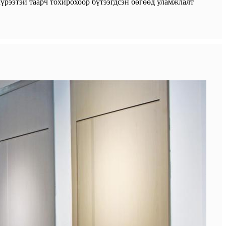
үрээтэй таарч тохирохоор бүтээгдсэн бөгөөд уламжлалт