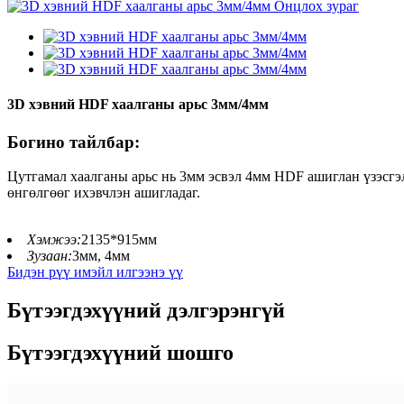
3D хэвний HDF хаалганы арьс 3мм/4мм
Богино тайлбар:
Цутгамал хаалганы арьс нь 3мм эсвэл 4мм HDF ашиглан үзэсгэл
өнгөлгөөг ихэвчлэн ашигладаг.
Хэмжээ:
2135*915мм
Зузаан:
3мм, 4мм
Бидэн рүү имэйл илгээнэ үү
Бүтээгдэхүүний дэлгэрэнгүй
Бүтээгдэхүүний шошго